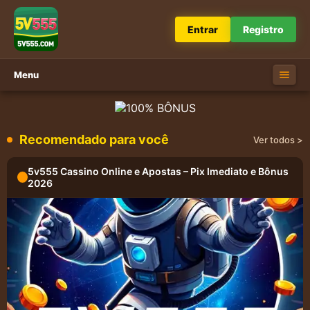
Entrar
Registro
Menu
Recomendado para você
Ver todos >
5v555 Cassino Online e Apostas – Pix Imediato e Bônus
2026