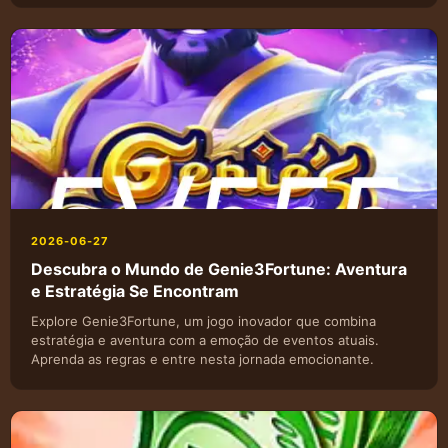
2026-06-27
Descubra o Mundo de Genie3Fortune: Aventura
e Estratégia Se Encontram
Explore Genie3Fortune, um jogo inovador que combina
estratégia e aventura com a emoção de eventos atuais.
Aprenda as regras e entre nesta jornada emocionante.