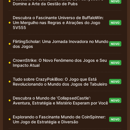
NOVO
Domine a Arte da Gestão de Pubs
Descubra o Fascinante Universo de BuffaloWin:
Um Mergulho nas Regras e Atrações do Jogo
NOVO
5V555
FlirtingScholar: Uma Jornada Inovadora no Mundo
NOVO
dos Jogos
CrownStrike: O Novo Fenômeno dos Jogos e Seu
NOVO
Impacto Atual
Tudo sobre CrazyPokiBoo: O Jogo que Está
NOVO
Revolucionando o Mundo dos Jogos de Tabuleiro
Descubra o Mundo de 'CollapsedCastle':
NOVO
Aventura, Estratégia e Mistério Esperam por Você
Explorando o Fascinante Mundo de CoinSpinner:
NOVO
Um Jogo de Estratégia e Diversão