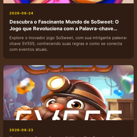
2026-06-24
Descubra o Fascinante Mundo de SoSweet: O
Jogo que Revoluciona com a Palavra-chave
5V555
Explore o inovador jogo SoSweet, com sua intrigante palavra-
chave 5V555, conhecendo suas regras e como se conecta
com eventos atuais.
2026-06-23