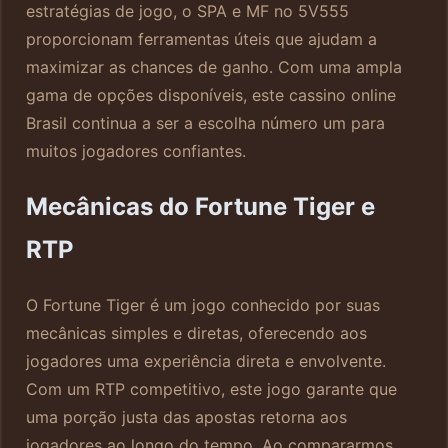
estratégias de jogo, o SPA e MF no 5V555
proporcionam ferramentas úteis que ajudam a
maximizar as chances de ganho. Com uma ampla
gama de opções disponíveis, este cassino online
Brasil continua a ser a escolha número um para
muitos jogadores confiantes.
Mecânicas do Fortune Tiger e
RTP
O Fortune Tiger é um jogo conhecido por suas
mecânicas simples e diretas, oferecendo aos
jogadores uma experiência direta e envolvente.
Com um RTP competitivo, este jogo garante que
uma porção justa das apostas retorna aos
jogadores ao longo do tempo. Ao compararmos