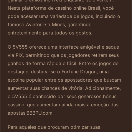
Nesta plataforma de cassino online Brasil, você
pode acessar uma variedade de jogos, incluindo o
famoso Aviator e o Mines, garantindo
entretenimento para todos os gostos.
O 5V555 oferece uma interface amigável e saque
via PIX, permitindo que os jogadores retirem seus
ganhos de forma rápida e fácil. Entre os jogos de
destaque, destaca-se o Fortune Dragon, uma
escolha popular entre os apostadores que buscam
aumentar suas chances de vitória. Adicionalmente,
o 5V555 é conhecido por seus generosos bônus
cassino, que aumentam ainda mais a emoção das
apostas.
BBBPU.com
Para aqueles que procuram otimizar suas