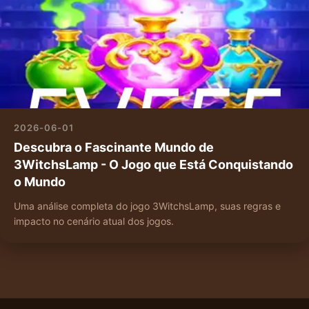
2026-06-01
Descubra o Fascinante Mundo de
3WitchsLamp - O Jogo que Está Conquistando
o Mundo
Uma análise completa do jogo 3WitchsLamp, suas regras e
impacto no cenário atual dos jogos.