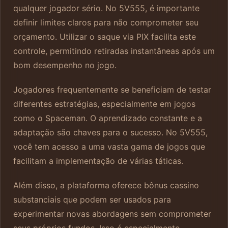
qualquer jogador sério. No 5V555, é importante
definir limites claros para não comprometer seu
orçamento. Utilizar o saque via PIX facilita este
controle, permitindo retiradas instantâneas após um
bom desempenho no jogo.
Jogadores frequentemente se beneficiam de testar
diferentes estratégias, especialmente em jogos
como o Spaceman. O aprendizado constante e a
adaptação são chaves para o sucesso. No 5V555,
você tem acesso a uma vasta gama de jogos que
facilitam a implementação de várias táticas.
Além disso, a plataforma oferece bônus cassino
substanciais que podem ser usados para
experimentar novas abordagens sem comprometer