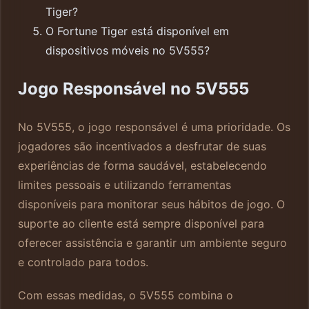
Tiger?
O Fortune Tiger está disponível em
dispositivos móveis no 5V555?
Jogo Responsável no 5V555
No 5V555, o jogo responsável é uma prioridade. Os
jogadores são incentivados a desfrutar de suas
experiências de forma saudável, estabelecendo
limites pessoais e utilizando ferramentas
disponíveis para monitorar seus hábitos de jogo. O
suporte ao cliente está sempre disponível para
oferecer assistência e garantir um ambiente seguro
e controlado para todos.
Com essas medidas, o 5V555 combina o