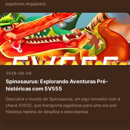
jogadores engajados.
2026-06-06
Spinosaurus: Explorando Aventuras Pré-
históricas com 5V555
Descubra o mundo de Spinosaurus, um jogo inovador com a
chave 5V555, que transporta jogadores para uma era pré-
histórica repleta de desafios e descobertas.