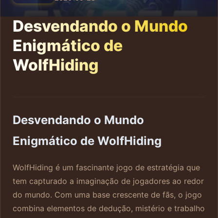
Desvendando o Mundo
Enigmático de
WolfHiding
Desvendando o Mundo
Enigmático de WolfHiding
WolfHiding é um fascinante jogo de estratégia que
tem capturado a imaginação de jogadores ao redor
do mundo. Com uma base crescente de fãs, o jogo
combina elementos de dedução, mistério e trabalho