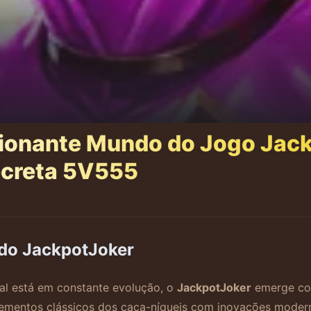
ionante Mundo do Jogo Jack
ecreta 5V555
 do JackpotJoker
al está em constante evolução, o
JackpotJoker
emerge com
elementos clássicos dos caça-níqueis com inovações mode