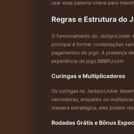
usar essa palavra-chave para maximi
Regras e Estrutura do 
O funcionamento do JackpotJoker é 
principal é formar combinações ven
pagamentos do jogo. A presença de 
experiência de jogo.
BBBPU.com
Curingas e Multiplicadores
Os curingas no JackpotJoker desemp
vencedoras, enquanto os multiplica
maneira estratégica, eles podem res
Rodadas Grátis e Bônus Espec