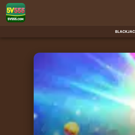
BLACKJAC