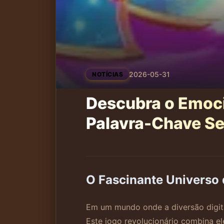
2026-05-31
NOTÍCIAS
Descubra o Emoc
Palavra-Chave S
O Fascinante Universo
Em um mundo onde a diversão digit
Este jogo revolucionário combina 