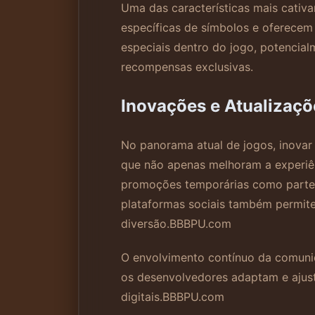
Uma das características mais cativ
específicas de símbolos e oferecem 
especiais dentro do jogo, potencia
recompensas exclusivas.
Inovações e Atualizaç
No panorama atual de jogos, inovar 
que não apenas melhoram a experiên
promoções temporárias como parte d
plataformas sociais também permit
diversão.
BBBPU.com
O envolvimento contínuo da comuni
os desenvolvedores adaptam e ajust
digitais.
BBBPU.com