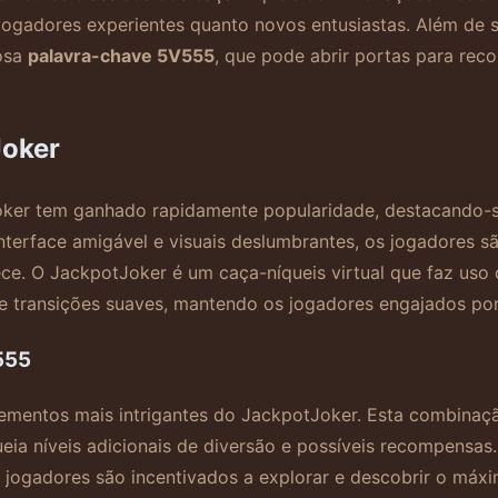
jogadores experientes quanto novos entusiastas. Além de s
iosa
palavra-chave 5V555
, que pode abrir portas para rec
Joker
oker tem ganhado rapidamente popularidade, destacando-
terface amigável e visuais deslumbrantes, os jogadores s
ce. O JackpotJoker é um caça-níqueis virtual que faz uso 
 e transições suaves, mantendo os jogadores engajados por
555
ementos mais intrigantes do JackpotJoker. Esta combinaç
ia níveis adicionais de diversão e possíveis recompensa
os jogadores são incentivados a explorar e descobrir o má