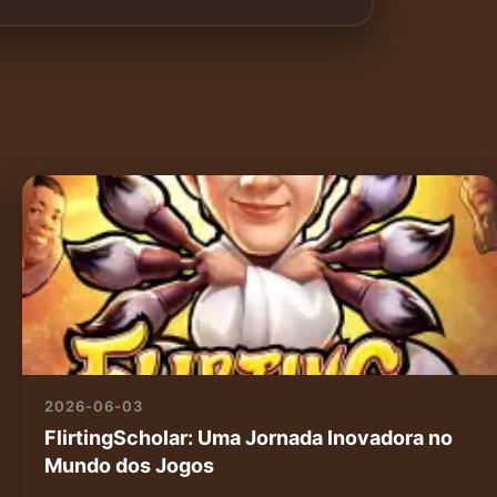
2026-06-03
FlirtingScholar: Uma Jornada Inovadora no
Mundo dos Jogos