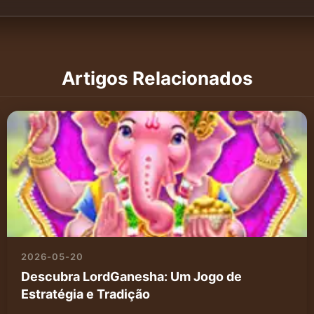
Artigos Relacionados
2026-05-20
Descubra LordGanesha: Um Jogo de
Estratégia e Tradição